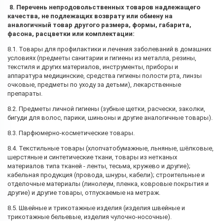
8. Перечень непродовольственных товаров надлежащего
качества, не подлежащих возврату или обмену на
аналогичный товар другого размера, формы, габарита,
фасона, расцветки или комплектации:
8.1. Товары для профилактики и лечения заболеваний в домашних
условиях (предметы санитарии и гигиены из металла, резины,
текстиля и других материалов, инструменты, приборы и
аппаратура медицинские, средства гигиены полости рта, линзы
очковые, предметы по уходу за детьми), лекарственные
препараты.
8.2. Предметы личной гигиены (зубные щетки, расчески, заколки,
бигуди для волос, парики, шиньоны и другие аналогичные товары).
8.3. Парфюмерно-косметические товары.
8.4. Текстильные товары (хлопчатобумажные, льняные, шёлковые,
шерстяные и синтетические ткани, товары из нетканых
материалов типа тканей - ленты, тесьма, кружево и другие);
кабельная продукция (провода, шнуры, кабели); строительные и
отделочные материалы (линолеум, пленка, ковровые покрытия и
другие) и другие товары, отпускаемые на метраж.
8.5. Швейные и трикотажные изделия (изделия швейные и
трикотажные бельевые, изделия чулочно-носочные).