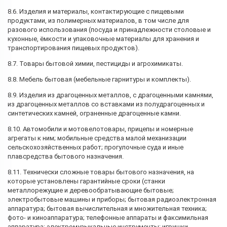
8.6. Изделия и материалы, контактирующие с пищевыми
продуктами, из полимерных материалов, в том числе для
разового использования (посуда и принадлежности столовые и
кухонные, ёмкости и упаковочные материалы для хранения и
транспортирования пищевых продуктов).
8.7. Товары бытовой химии, пестициды и агрохимикаты.
8.8. Мебель бытовая (мебельные гарнитуры и комплекты).
8.9. Изделия из драгоценных металлов, с драгоценными камнями,
из драгоценных металлов со вставками из полудрагоценных и
синтетических камней, ограненные драгоценные камни.
8.10. Автомобили и мотовелотовары, прицепы и номерные
агрегаты к ним; мобильные средства малой механизации
сельскохозяйственных работ; прогулочные суда и иные
плавсредства бытового назначения.
8.11. Технически сложные товары бытового назначения, на
которые установлены гарантийные сроки (станки
металлорежущие и деревообратывающие бытовые;
электробытовые машины и приборы; бытовая радиоэлектронная
аппаратура; бытовая вычислительная и множительная техника;
фото- и киноаппаратура; телефонные аппараты и факсимильная
аппаратура; электромузыкальные инструменты; игрушки