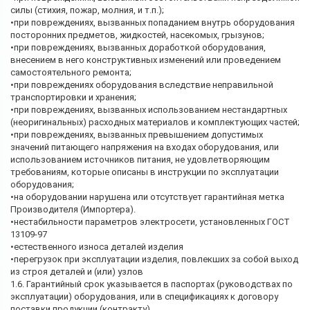
силы (стихия, пожар, молния, и т.п.);
•при повреждениях, вызванных попаданием внутрь оборудования
посторонних предметов, жидкостей, насекомых, грызунов;
•при повреждениях, вызванных доработкой оборудования,
внесением в него конструктивных изменений или проведением
самостоятельного ремонта;
•при повреждениях оборудования вследствие неправильной
транспортировки и хранения;
•при повреждениях, вызванных использованием нестандартных
(неоригинальных) расходных материалов и комплектующих частей;
•при повреждениях, вызванных превышением допустимых
значений питающего напряжения на входах оборудования, или
использованием источников питания, не удовлетворяющим
требованиям, которые описаны в инструкции по эксплуатации
оборудования;
•на оборудовании нарушена или отсутствует гарантийная метка
Производителя (Импортера).
•нестабильности параметров электросети, установленных ГОСТ
13109-97
•естественного износа деталей изделия
•перегрузок при эксплуатации изделия, повлекших за собой выход
из строя деталей и (или) узлов
1.6. Гарантийный срок указывается в паспортах (руководствах по
эксплуатации) оборудования, или в спецификациях к договору
поставки продукции (контракту).