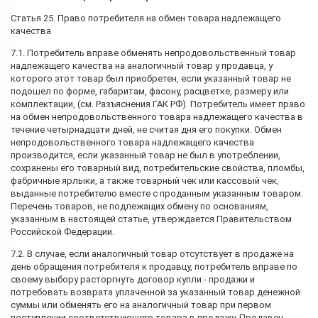
Статья 25. Право потребителя на обмен товара надлежащего
качества
7.1. Потребитель вправе обменять непродовольственный товар
надлежащего качества на аналогичный товар у продавца, у
которого этот товар был приобретен, если указанный товар не
подошел по форме, габаритам, фасону, расцветке, размеру или
комплектации, (см. Разъяснения ГАК РФ). Потребитель имеет право
на обмен непродовольственного товара надлежащего качества в
течение четырнадцати дней, не считая дня его покупки. Обмен
непродовольственного товара надлежащего качества
производится, если указанный товар не был в употреблении,
сохранены его товарный вид, потребительские свойства, пломбы,
фабричные ярлыки, а также товарный чек или кассовый чек,
выданные потребителю вместе с проданным указанным товаром.
Перечень товаров, не подлежащих обмену по основаниям,
указанным в настоящей статье, утверждается Правительством
Российской Федерации.
7.2. В случае, если аналогичный товар отсутствует в продаже на
день обращения потребителя к продавцу, потребитель вправе по
своему выбору расторгнуть договор купли - продажи и
потребовать возврата уплаченной за указанный товар денежной
суммы или обменять его на аналогичный товар при первом
поступлении соответствующего товара в продажу. Продавец