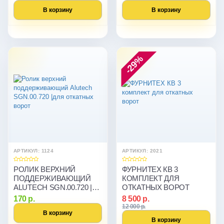
ALUTECH
В корзину
В корзину
-29%
АРТИКУЛ: 1124
АРТИКУЛ: 2021
РОЛИК ВЕРХНИЙ
ФУРНИТЕХ КВ 3
ПОДДЕРЖИВАЮЩИЙ
КОМПЛЕКТ ДЛЯ
ALUTECH SGN.00.720 |
ОТКАТНЫХ ВОРОТ
ДЛЯ ОТКАТНЫХ ВОРОТ
170 р.
8 500 р.
12 000 р.
В корзину
В корзину