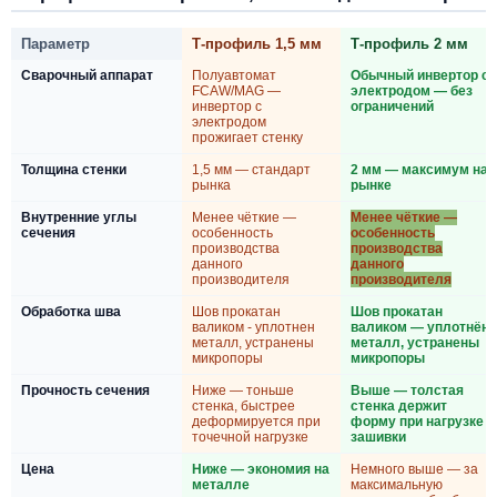
Параметр
Т-профиль 1,5 мм
Т-профиль 2 мм
Сварочный аппарат
Полуавтомат
Обычный инвертор с
FCAW/MAG —
электродом — без
инвертор с
ограничений
электродом
прожигает стенку
Толщина стенки
1,5 мм — стандарт
2 мм — максимум на
рынка
рынке
Внутренние углы
Менее чёткие —
Менее чёткие —
сечения
особенность
особенность
производства
производства
данного
данного
производителя
производителя
Обработка шва
Шов прокатан
Шов прокатан
валиком - уплотнен
валиком — уплотнён
металл, устранены
металл, устранены
микропоры
микропоры
Прочность сечения
Ниже — тоньше
Выше — толстая
стенка, быстрее
стенка держит
деформируется при
форму при нагрузке
точечной нагрузке
зашивки
Цена
Ниже — экономия на
Немного выше — за
металле
максимальную