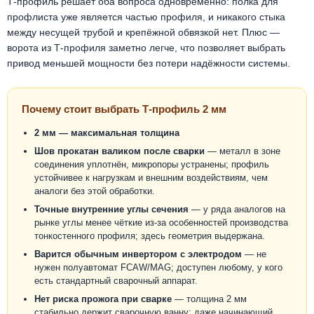
Т-профиль решает оба вопроса одновременно: полка для
профлиста уже является частью профиля, и никакого стыка
между несущей трубой и крепёжной обвязкой нет. Плюс —
ворота из Т-профиля заметно легче, что позволяет выбрать
привод меньшей мощности без потери надёжности системы.
Почему стоит выбрать Т-профиль 2 мм
2 мм — максимальная толщина
Шов прокатан валиком после сварки
— металл в зоне
соединения уплотнён, микропоры устранены; профиль
устойчивее к нагрузкам и внешним воздействиям, чем
аналоги без этой обработки.
Точные внутренние углы сечения
— у ряда аналогов на
рынке углы менее чёткие из-за особенностей производства
тонкостенного профиля; здесь геометрия выдержана.
Варится обычным инвертором с электродом
— не
нужен полуавтомат FCAW/MAG; доступен любому, у кого
есть стандартный сварочный аппарат.
Нет риска прожога при сварке
— толщина 2 мм
стабильно держит сварочную ванну; даже начинающий