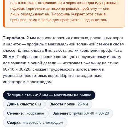
влага затекает, скапливается и через сезон-два идут ржавые
подтёки. Герметик и антикор не решают проблему — они
лишь откладывают её. Т-профиль убирает этот стык в
принципе: рама и полка для профлиста — одна деталь.
Т-профиль 2 мм
для изготовления откатных, распашных ворот
и калиток — профиль с максимальной толщиной стенки в своём
классе. Длина хлыста
6 м
, высота полки крепления профлиста
25 мм
. Т-образное сечение совмещает несущую раму и полку
для зашивки в одной детали — исключает ржавчину на стыке
60×40 и 30×20, снижает трудоёмкость изготовления и
уменьшает вес готовых ворот. Варится стандартным
инвертором с электродом.
Толщина стенки: 2 мм — максимум на рынке
Длина хлыста:
6 м
Высота полки:
25 мм
Сечение:
Т-образное
Заменяет:
трубы 60×40 + 30×20
Сварка:
инвертор с электродом