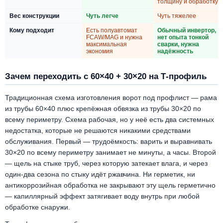
толщину и обработку
Вес конструкции
Чуть легче
Чуть тяжелее
Кому подходит
Есть полуавтомат
Обычный инвертор,
FCAW/MAG и нужна
нет опыта тонкой
максимальная
сварки, нужна
экономия
надёжность
Зачем переходить с 60×40 + 30×20 на Т-профиль
Традиционная схема изготовления ворот под профлист — рама
из трубы 60×40 плюс крепёжная обвязка из трубы 30×20 по
всему периметру. Схема рабочая, но у неё есть два системных
недостатка, которые не решаются никакими средствами
обслуживания. Первый — трудоёмкость: варить и выравнивать
30×20 по всему периметру занимает не минуты, а часы. Второй
— щель на стыке труб, через которую затекает влага, и через
один-два сезона по стыку идёт ржавчина. Ни герметик, ни
антикоррозийная обработка не закрывают эту щель герметично
— капиллярный эффект затягивает воду внутрь при любой
обработке снаружи.