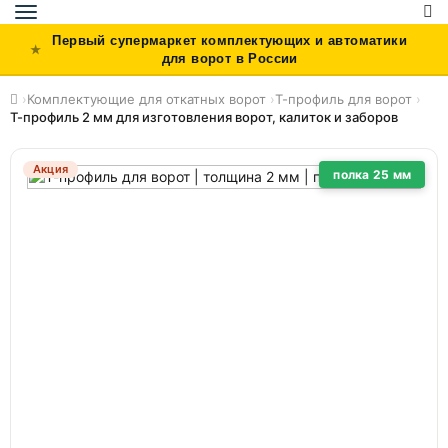
Toggle
navigation
Первый супермаркет комплектующих и автоматики
для ворот в России
›
Комплектующие для откатных ворот
›
Т-профиль для ворот
›
Т-профиль 2 мм для изготовления ворот, калиток и заборов
Акция
полка 25 мм