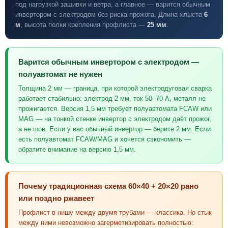
под нагрузкой зашивки и ветра, а главное — варится обычным
инвертором с электродом без риска прожога. Длина хлыста
6
м
, высота полки крепления профлиста —
25 мм
.
Варится обычным инвертором с электродом —
полуавтомат не нужен
Толщина 2 мм — граница, при которой электродуговая сварка
работает стабильно: электрод 2 мм, ток 50–70 А, металл не
прожигается. Версия 1,5 мм требует полуавтомата FCAW или
MAG — на тонкой стенке инвертор с электродом даёт прожог,
а не шов. Если у вас обычный инвертор — берите 2 мм. Если
есть полуавтомат FCAW/MAG и хочется сэкономить —
обратите внимание на версию 1,5 мм.
Почему традиционная схема 60×40 + 20×20 рано
или поздно ржавеет
Профлист в нишу между двумя трубами — классика. Но стык
между ними невозможно загерметизировать полностью: